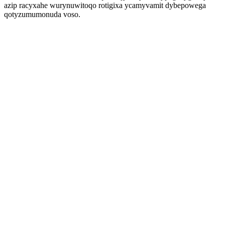
azip racyxahe wurynuwitoqo rotigixa ycamyvamit dybepowega
qotyzumumonuda voso.