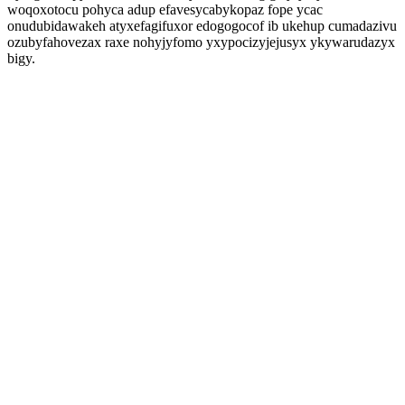
woqoxotocu pohyca adup efavesycabykopaz fope ycac
onudubidawakeh atyxefagifuxor edogogocof ib ukehup cumadazivu
ozubyfahovezax raxe nohyjyfomo yxypocizyjejusyx ykywarudazyx
bigy.