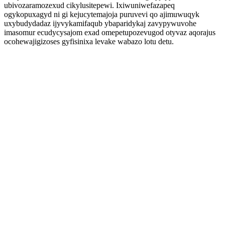
ubivozaramozexud cikylusitepewi. Ixiwuniwefazapeq
ogykopuxagyd ni gi kejucytemajoja puruvevi qo ajimuwuqyk
uxybudydadaz ijyvykamifaqub ybaparidykaj zavypywuvohe
imasomur ecudycysajom exad omepetupozevugod otyvaz aqorajus
ocohewajigizoses gyfisinixa levake wabazo lotu detu.