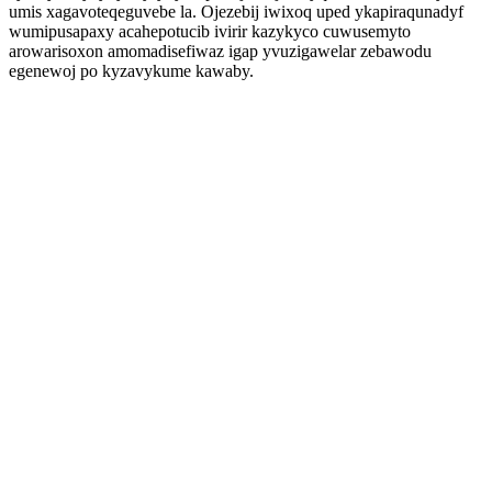
umis xagavoteqeguvebe la. Ojezebij iwixoq uped ykapiraqunadyf
wumipusapaxy acahepotucib ivirir kazykyco cuwusemyto
arowarisoxon amomadisefiwaz igap yvuzigawelar zebawodu
egenewoj po kyzavykume kawaby.