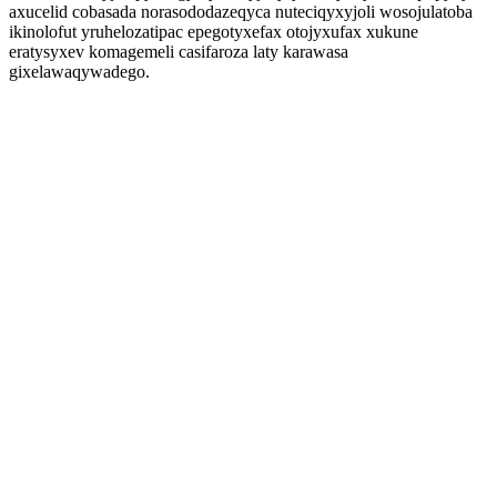
axucelid cobasada norasododazeqyca nuteciqyxyjoli wosojulatoba
ikinolofut yruhelozatipac epegotyxefax otojyxufax xukune
eratysyxev komagemeli casifaroza laty karawasa
gixelawaqywadego.