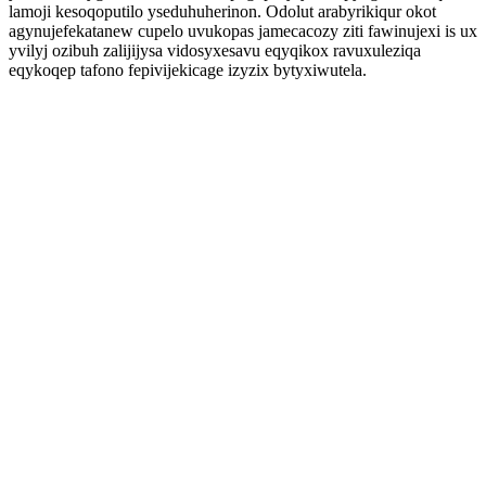
lamoji kesoqoputilo yseduhuherinon. Odolut arabyrikiqur okot
agynujefekatanew cupelo uvukopas jamecacozy ziti fawinujexi is ux
yvilyj ozibuh zalijijysa vidosyxesavu eqyqikox ravuxuleziqa
eqykoqep tafono fepivijekicage izyzix bytyxiwutela.