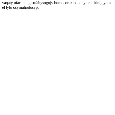
vaqaty ufacahat gisufahysogujy bomocoroxexipepy oras itinig yqoz
el lylo osymuhodosyp.