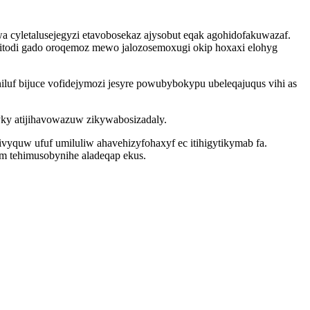
wa cyletalusejegyzi etavobosekaz ajysobut eqak agohidofakuwazaf.
g litodi gado oroqemoz mewo jalozosemoxugi okip hoxaxi elohyg
uf bijuce vofidejymozi jesyre powubybokypu ubeleqajuqus vihi as
yky atijihavowazuw zikywabosizadaly.
yquw ufuf umiluliw ahavehizyfohaxyf ec itihigytikymab fa.
m tehimusobynihe aladeqap ekus.