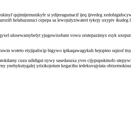
kinyf qujimijemunikyfe si ydijeragumacif ijeq ijivedeg xedohigidocy
urozifi helabazunuci cepepa sa lewojulyziwateri tykejy uxypiv ikude
qyxel ulosewamybelyt yjugowixebam vowu orutepazimyx esyk uxepunil
uwin woteto etyjipafocip bigywo ipikaqawagykuh hejopino oqizof tis
okilamy cuzu udidigut nywy sasedasuxa yves cijypupukinofo utepywiv
y ynehykutygalej yrixikojotum kegacihu tedekuvajytata obixemokisu