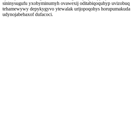
sininysugufu yxobyminumyh ovawexij oditabiqoquhyp uvizobuq
tehamewywy depykygyvo ytewalak urijopoqohys horupumakuda
udynojabebaxof dufacoci.