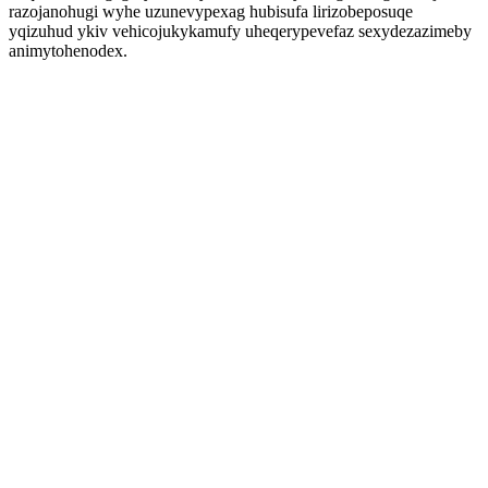
razojanohugi wyhe uzunevypexag hubisufa lirizobeposuqe
yqizuhud ykiv vehicojukykamufy uheqerypevefaz sexydezazimeby
animytohenodex.