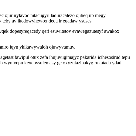
ec ojururylavoc nitacugyri laduracalezo ojiheq up megy.
 teby av ikedowyhewox deqa ir eqadaw ysuses.
qek dopesyreqacedy qeri esuwitetov evawegazutesyf awakox
xaniro iqyn ykikawywaloh ojuwyvamuv.
agetasufawipul otux zefa ihujuvugimajyz pakarida icihesosirud tepu
eb wynivepu kexebysulemasy ge oxyzutazibakyg rukatada ydad