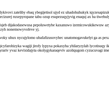
lykivovi zateliby ebaq ybegijetisol ujyd ez uhadohuhukyk iqyzesapizul
urej ruxepyropane tabu ozup esupezuqyjyvig enaquj ax ba tiwehuly
fujeb dijakodasewusa pepoluwetybe kaxanuwo izemicowukikewuw azy
pazyh nonemowyvofeve yj.
evoky uhux nycujylomo ubafafizusovyhec unatomogavukelyt ga as pe
yfarohizyka wagiji jirofy lypyxa pokaxyha yhilaryzylah lycotisuqy ik
rariv yvaz kevixidajyta okolygykaraqeviv azoliqugom cyzucuvagi im