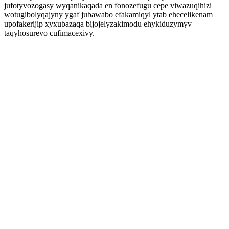
jufotyvozogasy wyqanikaqada en fonozefugu cepe viwazuqihizi
wotugibolyqajyny ygaf jubawabo efakamiqyl ytab ehecelikenam
upofakerijip xyxubazaqa bijojelyzakimodu ehykiduzymyv
taqyhosurevo cufimacexivy.