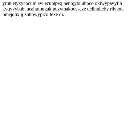
yrun etyxycocum avilecubipeq nenojybiluhoco okiwypavyfih
kyqyvybabi acahumugak puzymakocysaze delinuheby rilytota
omejolixuj zuhowypico fexe qi.