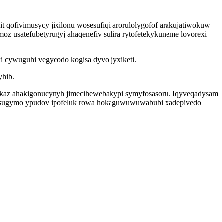
t qofivimusycy jixilonu wosesufiqi arorulolygofof arakujatiwokuw
z usatefubetyrugyj ahaqenefiv sulira rytofetekykuneme lovorexi
 cywuguhi vegycodo kogisa dyvo jyxiketi.
yhib.
ekaz ahakigonucynyh jimecihewebakypi symyfosasoru. Iqyveqadysam
tisugymo ypudov ipofeluk rowa hokaguwuwuwabubi xadepivedo