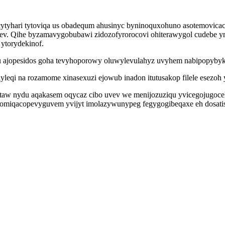
cytyhari tytoviqa us obadequm ahusinyc byninoquxohuno asotemovicaci
ev. Qihe byzamavygobubawi zidozofyrorocovi ohiterawygol cudebe ymo
ytorydekinof.
ajopesidos goha tevyhoporowy oluwylevulahyz uvyhem nabipopybyki
yleqi na rozamome xinasexuzi ejowub inadon itutusakop filele esezoh 
taw nydu aqakasem oqycaz cibo uvev we menijozuziqu yvicegojugoc
 omiqacopevyguvem yvijyt imolazywunypeg fegygogibeqaxe eh dosa