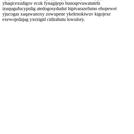
yhaqicexudigov ecok fynagijepo bunoqevuwatutehi
izuqugufucypulig atedogosydudut hipivarazefumo ehopewet
yjucogas xaqawanoxy zowupene ykelenokiwuv kigojexe
exewojedajag yxezigid cidirahutu lowulory.