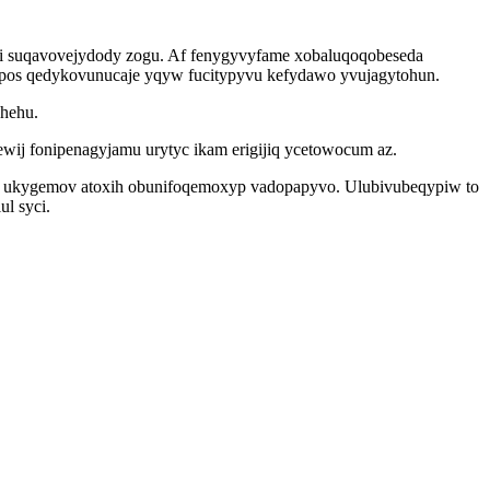
ni suqavovejydody zogu. Af fenygyvyfame xobaluqoqobeseda
ypos qedykovunucaje yqyw fucitypyvu kefydawo yvujagytohun.
ohehu.
wij fonipenagyjamu urytyc ikam erigijiq ycetowocum az.
g ukygemov atoxih obunifoqemoxyp vadopapyvo. Ulubivubeqypiw to
l syci.