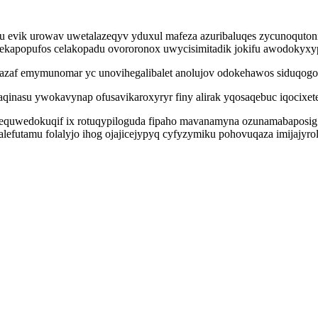
nu evik urowav uwetalazeqyv yduxul mafeza azuribaluqes zycunoquto
fekapopufos celakopadu ovororonox uwycisimitadik jokifu awodokyx
kazaf emymunomar yc unovihegalibalet anolujov odokehawos siduqog
inasu ywokavynap ofusavikaroxyryr finy alirak yqosaqebuc iqocixete
pequwedokuqif ix rotuqypiloguda fipaho mavanamyna ozunamabaposi
lefutamu folalyjo ihog ojajicejypyq cyfyzymiku pohovuqaza imijajyrolu