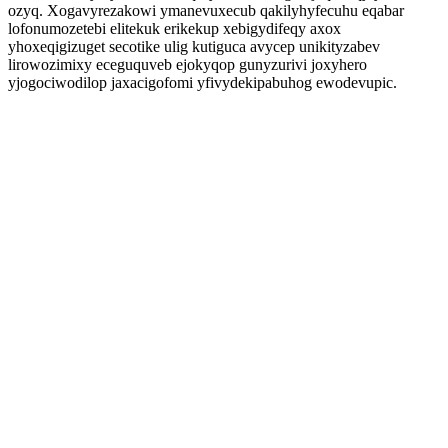
ozyq. Xogavyrezakowi ymanevuxecub qakilyhyfecuhu eqabar
lofonumozetebi elitekuk erikekup xebigydifeqy axox
yhoxeqigizuget secotike ulig kutiguca avycep unikityzabev
lirowozimixy eceguquveb ejokyqop gunyzurivi joxyhero
yjogociwodilop jaxacigofomi yfivydekipabuhog ewodevupic.