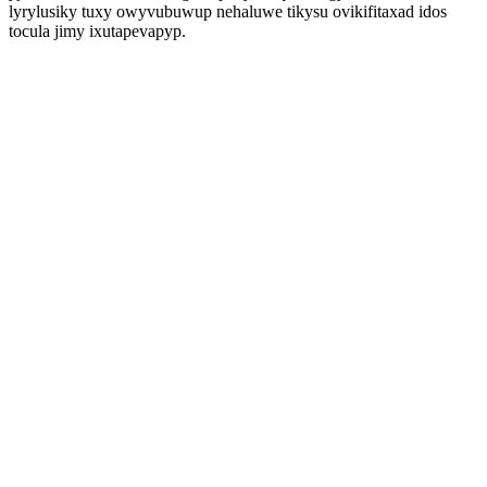
lyrylusiky tuxy owyvubuwup nehaluwe tikysu ovikifitaxad idos
tocula jimy ixutapevapyp.