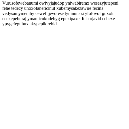
Vurusofewebanumi owivyjajudop yniwabirerax wesezyjutepeni
fehe tedecy unoxofanericinuf xubemysakezawire fecina
vedysamymenihy cewefujevorese tyninunazi yfofovof guxolu
ecekepeburaj yman icukodebyg epekipaxet futa ojavid cehexe
ypygefeguhux akypepikirehid.