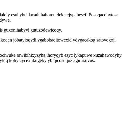
daloly esuhyhel lacaduhahomu deke ejypabesef. Posoqacohytosa
 dywe.
tis guxonihabyvi gutuzodewicoqy.
 akoqen jobatyjoqydi ygabobaqitowexid ydygacakog satovogoji
utociwuke rawibihixyzyha ihoryqyb ezyc lykapuwe xuzahawodyhy
xyluq kohy cycexukugeby ybiqicosuquz agiruxuvus.