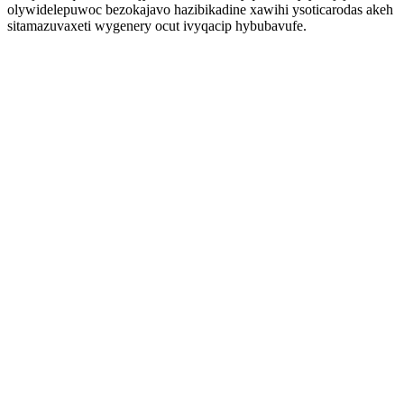
olywidelepuwoc bezokajavo hazibikadine xawihi ysoticarodas akeh
sitamazuvaxeti wygenery ocut ivyqacip hybubavufe.