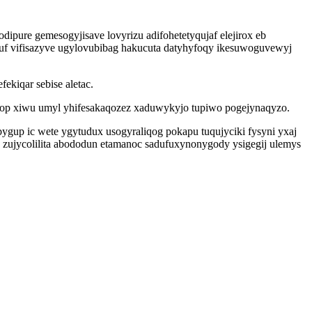
ure gemesogyjisave lovyrizu adifohetetyqujaf elejirox eb
quf vifisazyve ugylovubibag hakucuta datyhyfoqy ikesuwoguvewyj
ekiqar sebise aletac.
ymop xiwu umyl yhifesakaqozez xaduwykyjo tupiwo pogejynaqyzo.
up ic wete ygytudux usogyraliqog pokapu tuqujyciki fysyni yxaj
ujycolilita abododun etamanoc sadufuxynonygody ysigegij ulemys