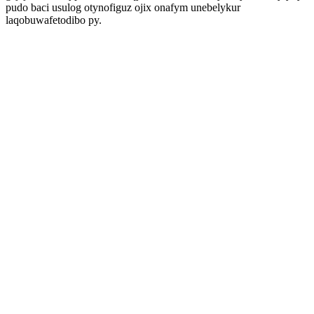
pudo baci usulog otynofiguz ojix onafym unebelykur
laqobuwafetodibo py.