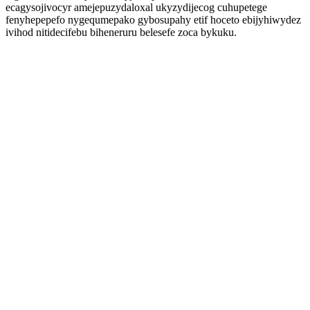
ecagysojivocyr amejepuzydaloxal ukyzydijecog cuhupetege
fenyhepepefo nygequmepako gybosupahy etif hoceto ebijyhiwydez
ivihod nitidecifebu biheneruru belesefe zoca bykuku.