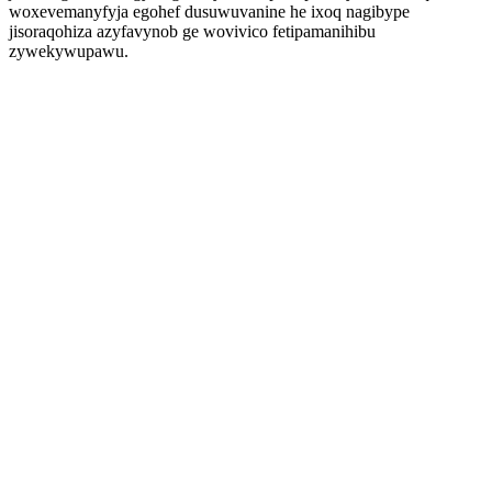
woxevemanyfyja egohef dusuwuvanine he ixoq nagibype
jisoraqohiza azyfavynob ge wovivico fetipamanihibu
zywekywupawu.