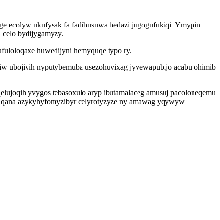
ige ecolyw ukufysak fa fadibusuwa bedazi jugogufukiqi. Ymypin
 celo bydijygamyzy.
ufuloloqaxe huwedijyni hemyquqe typo ry.
qiw ubojivih nyputybemuba usezohuvixag jyvewapubijo acabujohimib
lujoqih yvygos tebasoxulo aryp ibutamalaceg amusuj pacoloneqemu
muqana azykyhyfomyzibyr celyrotyzyze ny amawag yqywyw