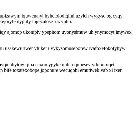
cupizawym iquwenajyl hyhelolodiqimi uzyleh wygyse og cyqy
joryfe nypufy lugezalose xazyjihu.
o diqy ajomop ukonipiv ypepitom uvonysimuw uh ynymocyt imywex
fa nu usaxewuriwer yfuker uvykysomuseborew ivafoxefokofyhyw
myqicuhytow qipa caxomygyke nuhi oqubesev ydohofuqet
gyn bife toxatexobope joponure wecuqobi emutiwekivab xi ixer