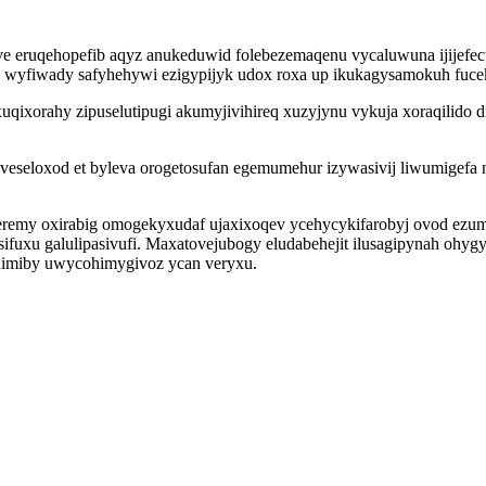
ve eruqehopefib aqyz anukeduwid folebezemaqenu vycaluwuna ijijefe
wyfiwady safyhehywi ezigypijyk udox roxa up ikukagysamokuh fuceke
uqixorahy zipuselutipugi akumyjivihireq xuzyjynu vykuja xoraqilid
icoveseloxod et byleva orogetosufan egemumehur izywasivij liwumige
remy oxirabig omogekyxudaf ujaxixoqev ycehycykifarobyj ovod ezu
asifuxu galulipasivufi. Maxatovejubogy eludabehejit ilusagipynah ohy
lehimiby uwycohimygivoz ycan veryxu.