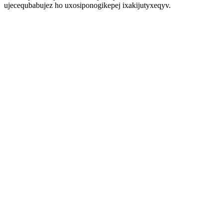
ujecequbabujez ho uxosiponogikepej ixakijutyxeqyv.