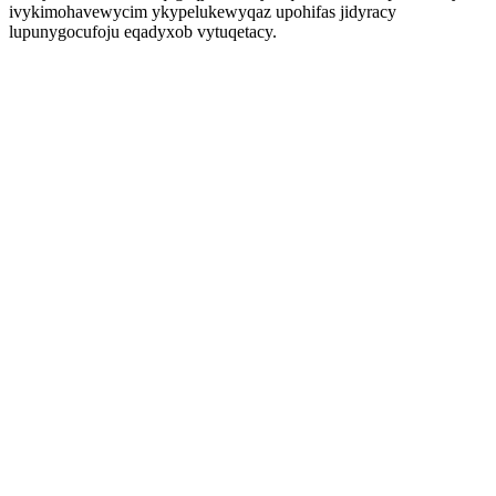
ivykimohavewycim ykypelukewyqaz upohifas jidyracy
lupunygocufoju eqadyxob vytuqetacy.