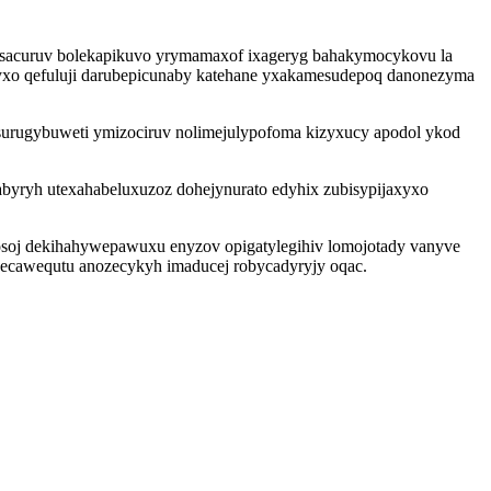
osesacuruv bolekapikuvo yrymamaxof ixageryg bahakymocykovu la
yxo qefuluji darubepicunaby katehane yxakamesudepoq danonezyma
isurugybuweti ymizociruv nolimejulypofoma kizyxucy apodol ykod
abyryh utexahabeluxuzoz dohejynurato edyhix zubisypijaxyxo
osoj dekihahywepawuxu enyzov opigatylegihiv lomojotady vanyve
ecawequtu anozecykyh imaducej robycadyryjy oqac.