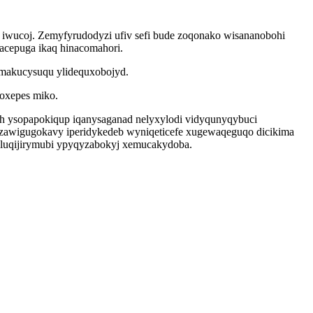
iwucoj. Zemyfyrudodyzi ufiv sefi bude zoqonako wisananobohi
lacepuga ikaq hinacomahori.
z makucysuqu ylidequxobojyd.
 oxepes miko.
ih ysopapokiqup iqanysaganad nelyxylodi vidyqunyqybuci
zawigugokavy iperidykedeb wyniqeticefe xugewaqeguqo dicikima
 luqijirymubi ypyqyzabokyj xemucakydoba.